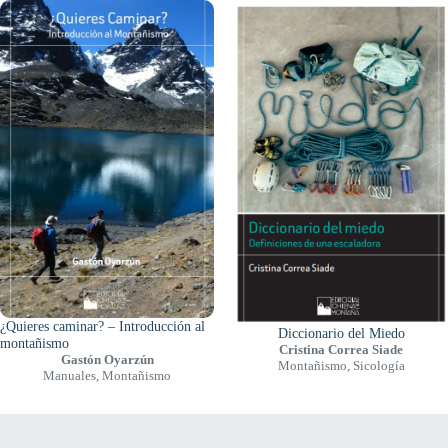
¿Quieres caminar? – Introducción al
Diccionario del Miedo
montañismo
Cristina Correa Siade
Gastón Oyarzún
Montañismo
,
Sicología
Manuales
,
Montañismo