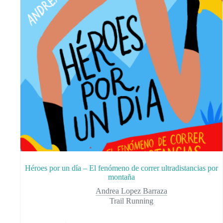
Héroes por un día – El fenómeno de correr ultradistancias por
montaña
Andrea Lopez Barraza
Trail Running