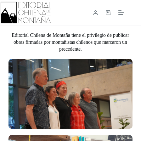
Saltar
al
contenido
Carrito
de
compra
Editorial Chilena de Montaña tiene el privilegio de publicar
obras firmadas por montañistas chilenos que marcaron un
precedente.