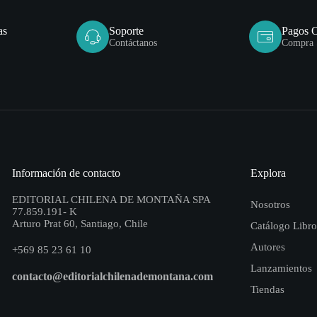
as
Soporte
Pagos 
Contáctanos
Compra 
Información de contacto
Explora
EDITORIAL CHILENA DE MONTAÑA SPA
Nosotros
77.859.191- K
Arturo Prat 60, Santiago, Chile
Catálogo Libro
Autores
+569 85 23 61 10
Lanzamientos
contacto@editorialchilenademontana.com
Tiendas